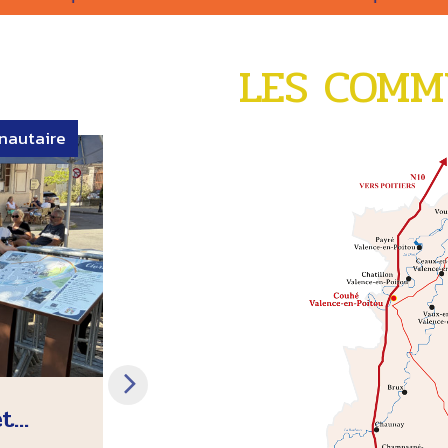
LES COMM
nautaire
Culture
Santé
...