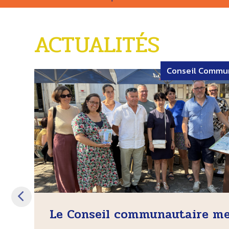
ACTUALITÉS
Conseil Commu
Le Conseil communautaire met
Visite du chantier du futur...
Une belle avancée pour...