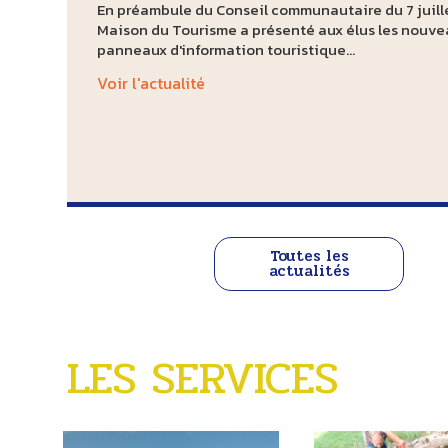
En préambule du Conseil communautaire du 7 juille
Le chantier du futur cinéma de Gençay avance ! Él
Suite à la signature de la convention entre la CPTS
Maison du Tourisme a présenté aux élus les nouv
architecte, entreprises, membres de l'association
Centre de Coordination du Dépistage des Cancers,
panneaux d'information touristique...
et techniciens de la...
faciliter l'accès aux...
Voir l'actualité
Voir l'actualité
Voir l'actualité
Toutes les
actualités
LES SERVICES