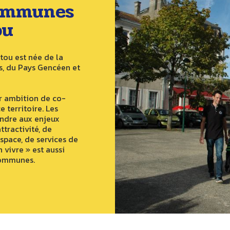
ommunes
ou
ou est née de la
is, du Pays Gencéen et
r ambition de co-
 territoire. Les
ndre aux enjeux
attractivité, de
pace, de services de
 vivre » est aussi
Communes.