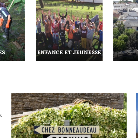
E
URBANISME
É
s