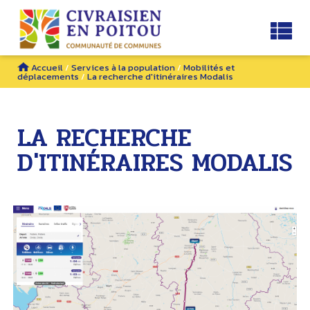
Accueil
/
Services à la population
/
Mobilités et
déplacements
/
La recherche d'itinéraires Modalis
LA RECHERCHE
D'ITINÉRAIRES MODALIS