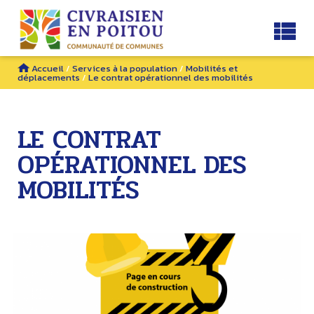
Accueil
/
Services à la population
/
Mobilités et
déplacements
/
Le contrat opérationnel des mobilités
LE CONTRAT
OPÉRATIONNEL DES
MOBILITÉS