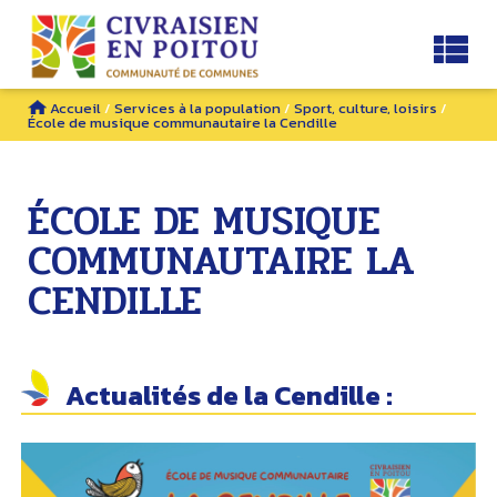
Accueil
/
Services à la population
/
Sport, culture, loisirs
/
École de musique communautaire la Cendille
ÉCOLE DE MUSIQUE
COMMUNAUTAIRE LA
CENDILLE
Actualités de la Cendille :