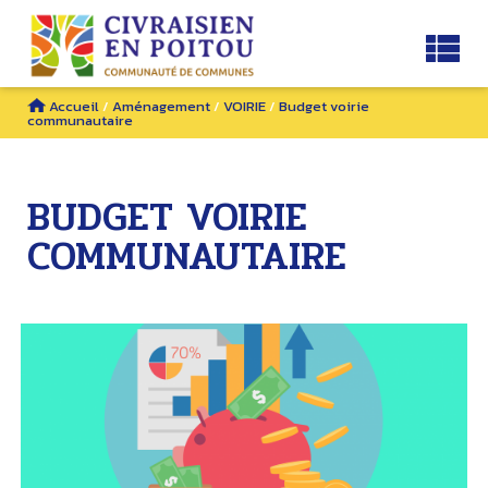
Accueil
/
Aménagement
/
VOIRIE
/
Budget voirie
communautaire
BUDGET VOIRIE
COMMUNAUTAIRE