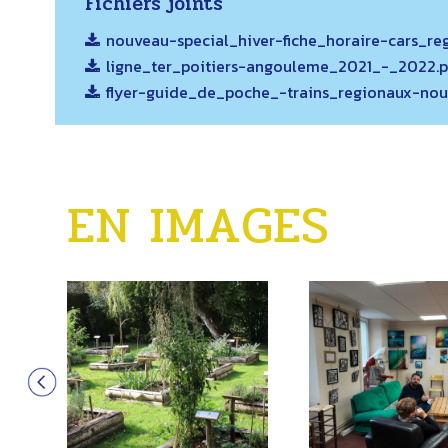
Fichiers joints
nouveau-special_hiver-fiche_horaire-cars_reg
ligne_ter_poitiers-angouleme_2021_-_2022.
flyer-guide_de_poche_-trains_regionaux-nou
EN IMAGES