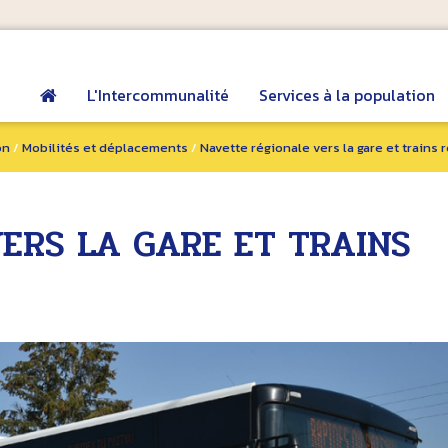
L'Intercommunalité
Services à la population
on
/
Mobilités et déplacements
/
Navette régionale vers la gare et trains
ERS LA GARE ET TRAINS