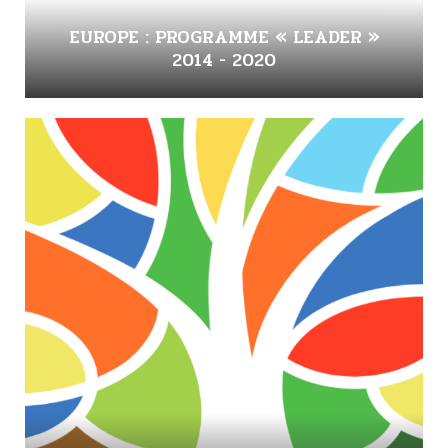
EUROPE : PROGRAMME « LEADER »
2014 - 2020