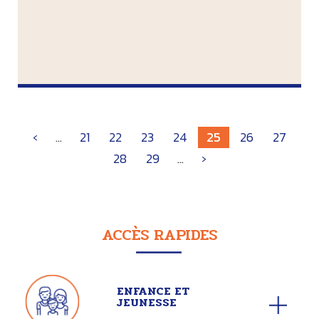
‹
…
21
22
23
24
25
26
27
28
29
…
›
ACCÈS RAPIDES
ENFANCE ET
JEUNESSE