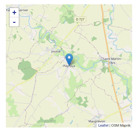
+
-
Leaflet
| OSM Mapnik