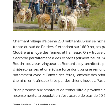
Charmant village d'à peine 250 habitants, Brion se nic
trente du sud de Poitiers. S'étendant sur 1.680 ha, ses p
Clouère ainsi que des fermes et hameaux. On y trouve u
s’accorde parfaitement à des espaces joliment fleuris. 
Boutin, couvreur-zingueur, et Bernard Jolly, architect
châteaux privés et une église forte dont l'origine remonte 
notamment avec le Comité des fêtes, l'amicale des brion
chemins, en traîneaux tirés par des chiens huskies. Pas d
SOMMIÈRES DU CLAIN
Brion propose aux amateurs de tranquillité à proximité d
recensements, la population s'est accrue de plus de 20 
Population : 241 habitants