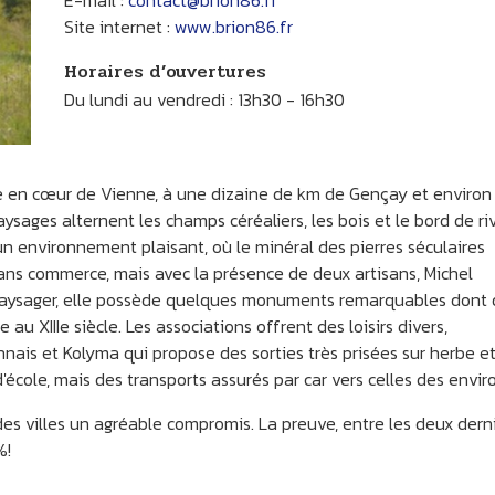
E-mail :
contact@brion86.fr
Site internet :
www.brion86.fr
Horaires d’ouvertures
Du lundi au vendredi : 13h30 - 16h30
he en cœur de Vienne, à une dizaine de km de Gençay et environ
aysages alternent les champs céréaliers, les bois et le bord de ri
n environnement plaisant, où le minéral des pierres séculaires
Sans commerce, mais avec la présence de deux artisans, Michel
e paysager, elle possède quelques monuments remarquables dont 
au XIIIe siècle. Les associations offrent des loisirs divers,
nais et Kolyma qui propose des sorties très prisées sur herbe e
'école, mais des transports assurés par car vers celles des enviro
es villes un agréable compromis. La preuve, entre les deux dern
%!