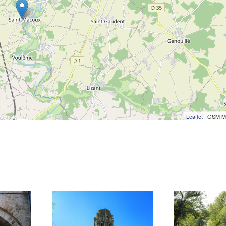
Leaflet
| OSM M