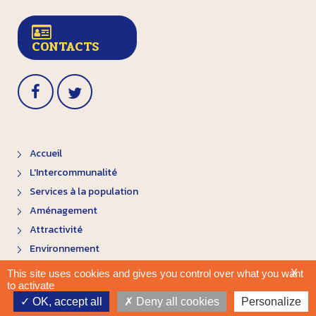
CONTACTS
Accueil
L'Intercommunalité
Services à la population
Aménagement
Attractivité
Environnement
X
This site uses cookies and gives you control over what you want
to activate
Plan du site
Mentions légales
OK, accept all
Deny all cookies
Personalize
Site internet par WebImpulse