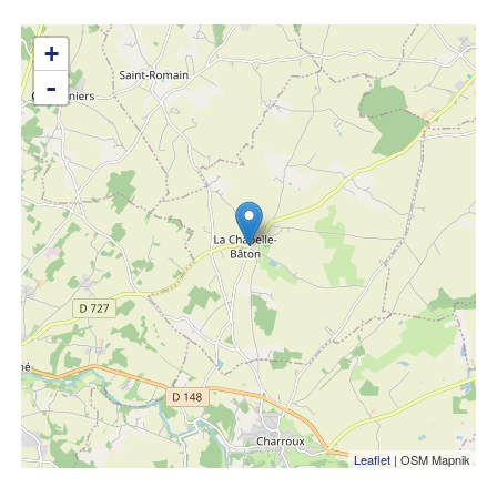
+
-
Leaflet
| OSM Mapnik