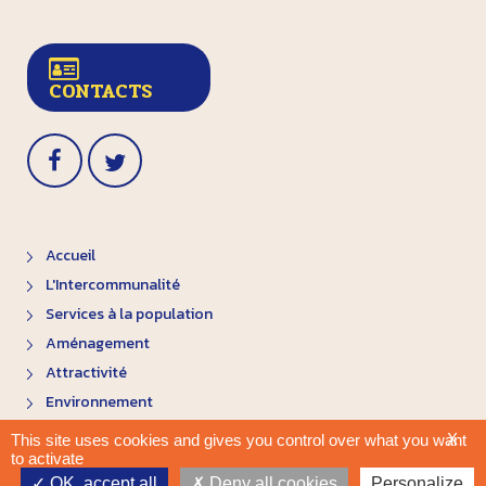
CONTACTS
Accueil
L'Intercommunalité
Services à la population
Aménagement
Attractivité
Environnement
X
This site uses cookies and gives you control over what you want
to activate
Plan du site
Mentions légales
OK, accept all
Deny all cookies
Personalize