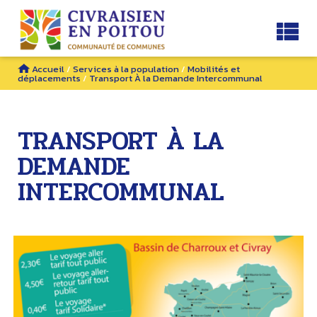
Accueil
/
Services à la population
/
Mobilités et
déplacements
/
Transport À la Demande Intercommunal
TRANSPORT À LA
DEMANDE
INTERCOMMUNAL