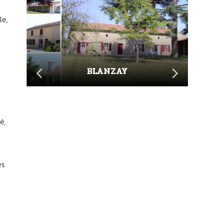
le,
BLANZAY
é,
es