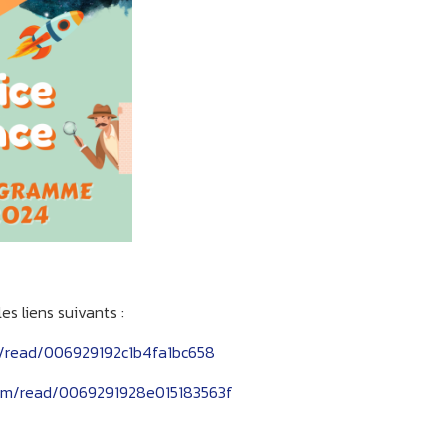
s liens suivants :
/read/006929192c1b4fa1bc658
om/read/0069291928e015183563f