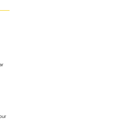
e
ar
our