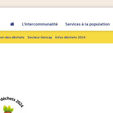
L'Intercommunalité
Services à la population
ion des déchets
/
Secteur Gencay
/
Infos déchets 2024