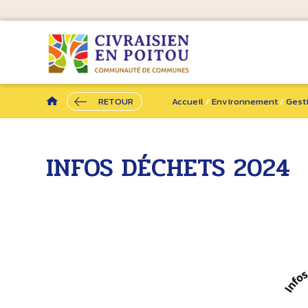
RETOUR
Accueil
/
Environnement
/
Gest
INFOS DÉCHETS 2024